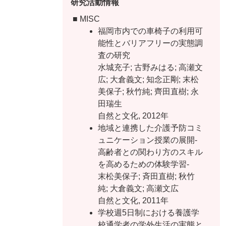
研究活動情報
■ MISC
福岡市内での車椅子の利用可
能性とバリアフリーの実態調
査の研究
水城充子; 古野みはる; 高瀬文
広; 大倉義文; 知念正剛; 末松
美保子; 秋竹純; 齊田直樹; 永
田瑞生
自然と文化, 2012年
地域と連携した介護予防コミ
ュニケーション授業の展開-
高齢者との関わり方のスキル
を高めるための体験学習-
末松美保子; 斉田直樹; 秋竹
純; 大倉義文; 高瀬文広
自然と文化, 2011年
学校週5日制における養護学
校通学者の学外生活の実態と